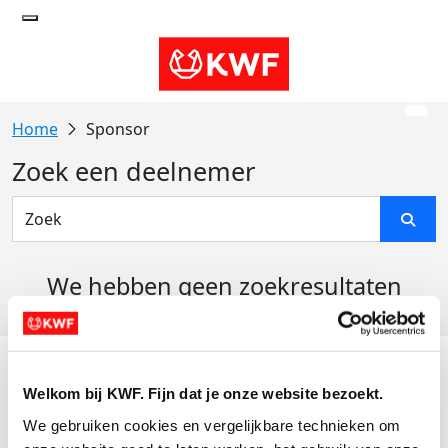
Sponsor
Zoek een deelnemer
We hebben geen zoekresultaten
gevonden
Acties
Welkom bij KWF. Fijn dat je onze website bezoekt.
Actiematerialen
We gebruiken cookies en vergelijkbare technieken om 
Evenementen