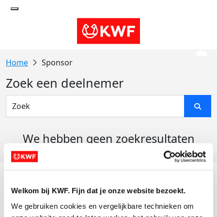
Sponsor
Zoek een deelnemer
We hebben geen zoekresultaten
gevonden
Acties
Welkom bij KWF. Fijn dat je onze website bezoekt.
Actiematerialen
We gebruiken cookies en vergelijkbare technieken om 
Evenementen