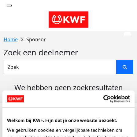
Sponsor
Zoek een deelnemer
We hebben geen zoekresultaten
gevonden
Acties
Welkom bij KWF. Fijn dat je onze website bezoekt.
Actiematerialen
We gebruiken cookies en vergelijkbare technieken om 
Evenementen