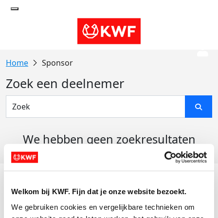
Sponsor
Zoek een deelnemer
We hebben geen zoekresultaten
gevonden
Acties
Welkom bij KWF. Fijn dat je onze website bezoekt.
Actiematerialen
We gebruiken cookies en vergelijkbare technieken om 
Evenementen