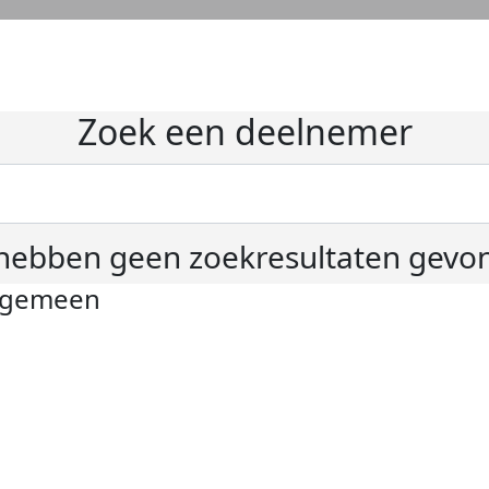
Zoek een deelnemer
hebben geen zoekresultaten gevo
lgemeen
ivacyverklaring
okie instellingen
gemene voorwaarden
er KWF Kankerbestrijding