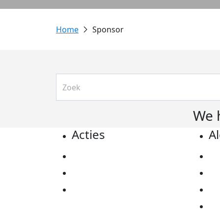
Sponsor
We 
Acties
A
Actiematerialen
Pr
Evenementen
Co
Kom in actie
Al
Ov