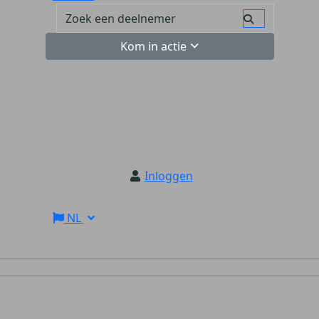
Kom in actie
Inloggen
NL