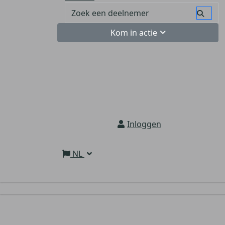
Kom in actie
Inloggen
NL