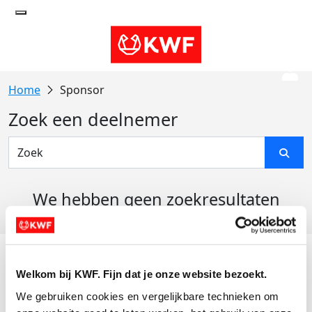
Sponsor
Zoek een deelnemer
We hebben geen zoekresultaten
gevonden
Acties
Welkom bij KWF. Fijn dat je onze website bezoekt.
Actiematerialen
We gebruiken cookies en vergelijkbare technieken om 
Evenementen