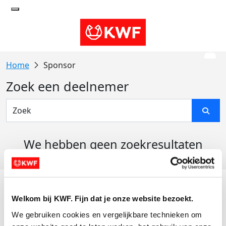
Sponsor
Zoek een deelnemer
We hebben geen zoekresultaten
gevonden
Acties
Welkom bij KWF. Fijn dat je onze website bezoekt.
Actiematerialen
We gebruiken cookies en vergelijkbare technieken om 
Evenementen