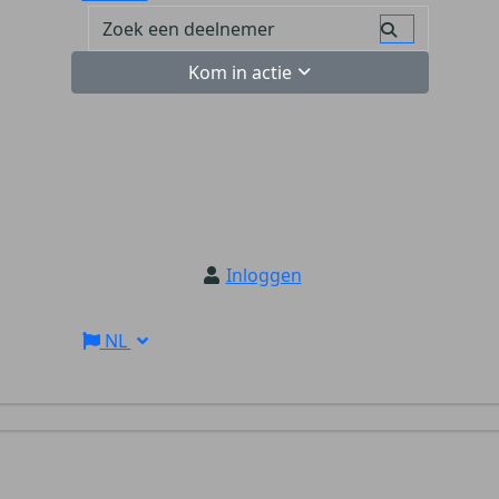
Kom in actie
Inloggen
NL