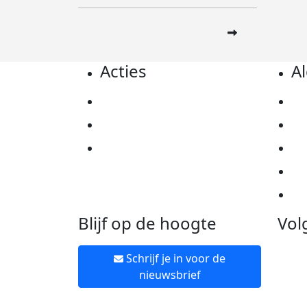
Acties
A
Actiematerialen
Pr
Evenementen
Co
Kom in actie
Al
Ov
Ne
Blijf op de hoogte
Vol
Schrijf je in voor de
nieuwsbrief