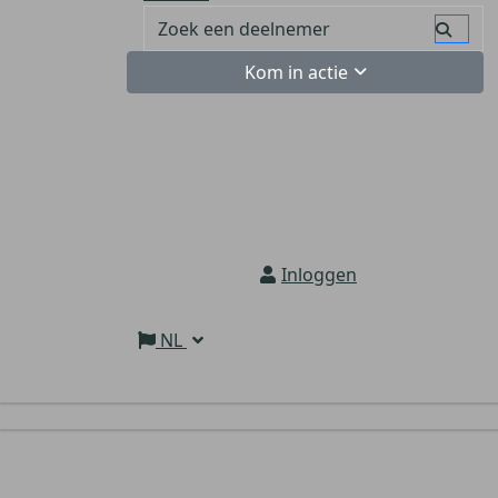
Kom in actie
Inloggen
NL