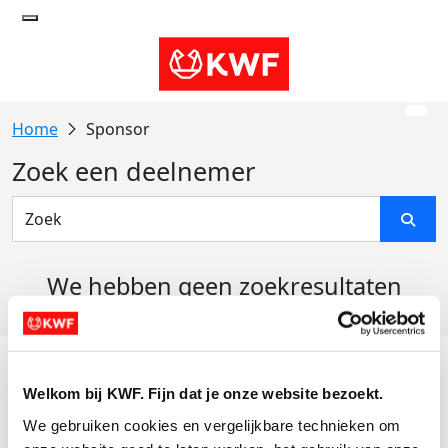
Sponsor
Zoek een deelnemer
We hebben geen zoekresultaten
gevonden
Acties
Welkom bij KWF. Fijn dat je onze website bezoekt.
Actiematerialen
We gebruiken cookies en vergelijkbare technieken om 
Evenementen