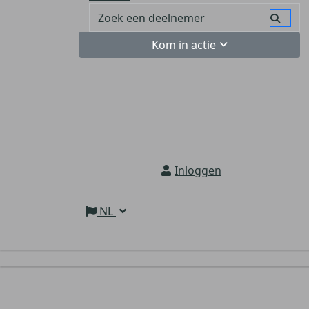
Kom in actie
Inloggen
NL