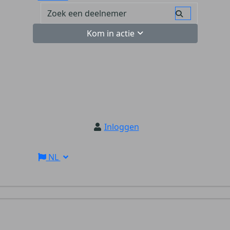
Kom in actie
Inloggen
NL