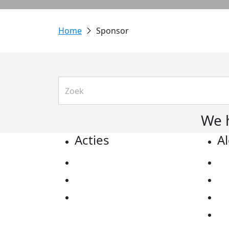
Sponsor
We 
Acties
A
Actiematerialen
Pr
Evenementen
Co
Kom in actie
Al
Ov