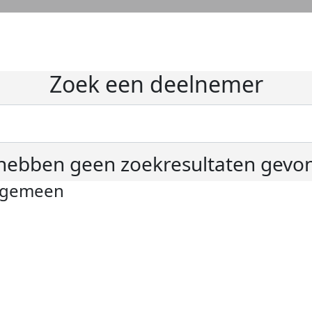
Zoek een deelnemer
hebben geen zoekresultaten gevo
lgemeen
ivacyverklaring
okie instellingen
gemene voorwaarden
er KWF Kankerbestrijding