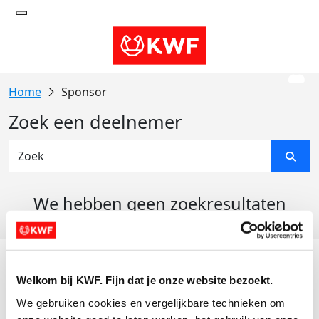
Sponsor
Zoek een deelnemer
We hebben geen zoekresultaten
gevonden
Acties
Welkom bij KWF. Fijn dat je onze website bezoekt.
Actiematerialen
We gebruiken cookies en vergelijkbare technieken om 
Evenementen