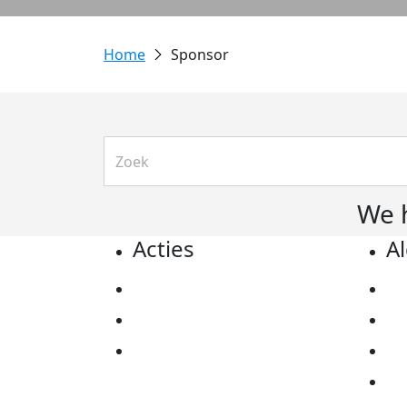
Sponsor
We 
Acties
A
Actiematerialen
Pr
Evenementen
Co
Kom in actie
Al
Ov