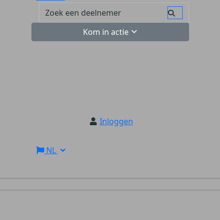
Kom in actie
Inloggen
NL