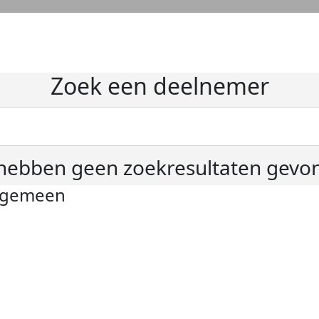
Zoek een deelnemer
hebben geen zoekresultaten gevo
lgemeen
ivacyverklaring
okie instellingen
gemene voorwaarden
er KWF Kankerbestrijding