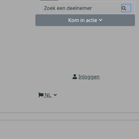
Kom in actie
Inloggen
NL