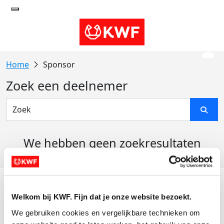
Sponsor
Zoek een deelnemer
We hebben geen zoekresultaten
gevonden
Acties
Welkom bij KWF. Fijn dat je onze website bezoekt.
Actiematerialen
We gebruiken cookies en vergelijkbare technieken om 
Evenementen