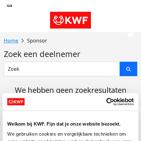
Sponsor
Zoek een deelnemer
We hebben geen zoekresultaten
gevonden
Acties
Welkom bij KWF. Fijn dat je onze website bezoekt.
Actiematerialen
We gebruiken cookies en vergelijkbare technieken om 
Evenementen