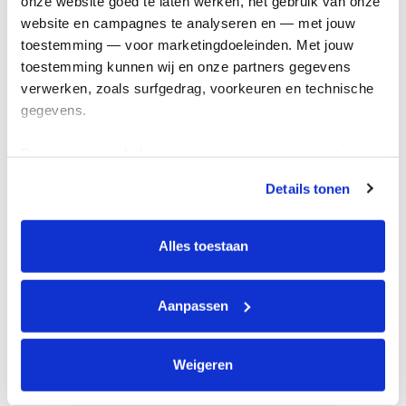
onze website goed te laten werken, het gebruik van onze 
Kom in actie
website en campagnes te analyseren en — met jouw 
toestemming — voor marketingdoeleinden. Met jouw 
toestemming kunnen wij en onze partners gegevens 
Algemeen
verwerken, zoals surfgedrag, voorkeuren en technische 
gegevens.
Privacyverklaring
Cookie instellingen
Deze gegevens helpen ons om campagnes te meten, 
Algemene voorwaarden
prestaties te verbeteren en relevante KWF-content te 
Details tonen
tonen. Je kunt je toestemming op elk moment wijzigen of 
Over KWF Kankerbestrijding
intrekken via Cookie instellingen onderaan de pagina. De 
Neem contact op
lijst met cookies is te vinden in het tabblad “details”.
Alles toestaan
Blijf op de hoogte
Aanpassen
Schrijf je in voor de nieuwsbrief
Weigeren
Volg ons