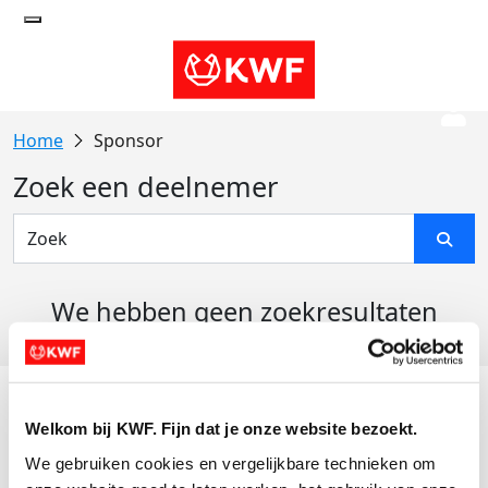
Sponsor
Zoek een deelnemer
We hebben geen zoekresultaten
gevonden
Acties
Welkom bij KWF. Fijn dat je onze website bezoekt.
Actiematerialen
We gebruiken cookies en vergelijkbare technieken om 
Evenementen