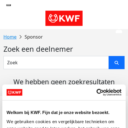
Sponsor
Zoek een deelnemer
We hebben geen zoekresultaten
gevonden
Acties
Welkom bij KWF. Fijn dat je onze website bezoekt.
Actiematerialen
We gebruiken cookies en vergelijkbare technieken om 
Evenementen