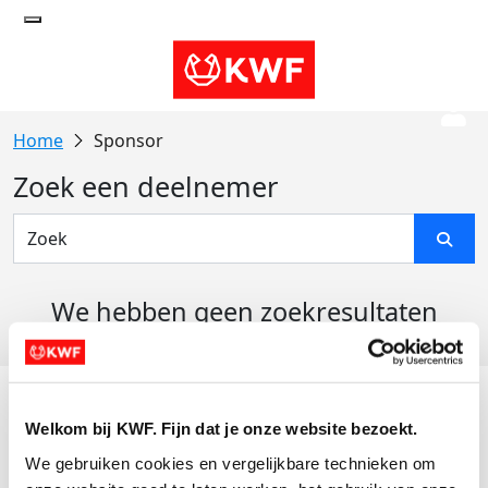
Sponsor
Zoek een deelnemer
We hebben geen zoekresultaten
gevonden
Acties
Welkom bij KWF. Fijn dat je onze website bezoekt.
Actiematerialen
We gebruiken cookies en vergelijkbare technieken om 
Evenementen