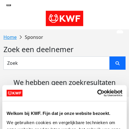
Sponsor
Zoek een deelnemer
We hebben geen zoekresultaten
gevonden
Acties
Welkom bij KWF. Fijn dat je onze website bezoekt.
Actiematerialen
We gebruiken cookies en vergelijkbare technieken om 
Evenementen