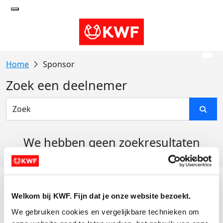
Sponsor
Zoek een deelnemer
We hebben geen zoekresultaten
gevonden
Acties
Welkom bij KWF. Fijn dat je onze website bezoekt.
Actiematerialen
We gebruiken cookies en vergelijkbare technieken om 
Evenementen