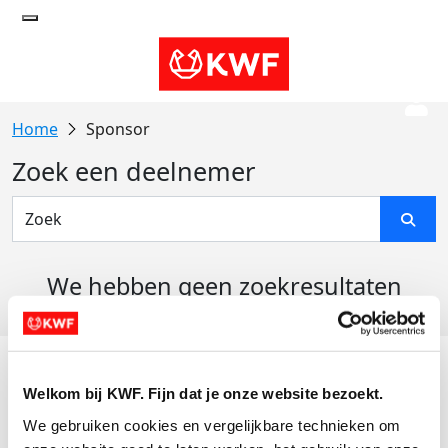
Sponsor
Zoek een deelnemer
We hebben geen zoekresultaten
gevonden
Acties
Welkom bij KWF. Fijn dat je onze website bezoekt.
Actiematerialen
We gebruiken cookies en vergelijkbare technieken om 
Evenementen