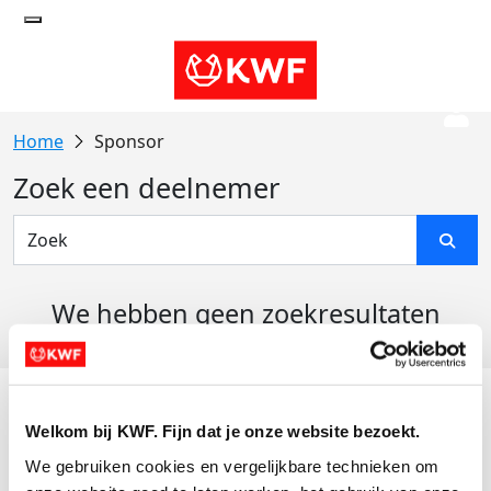
Sponsor
Zoek een deelnemer
We hebben geen zoekresultaten
gevonden
Acties
Welkom bij KWF. Fijn dat je onze website bezoekt.
Actiematerialen
We gebruiken cookies en vergelijkbare technieken om 
Evenementen