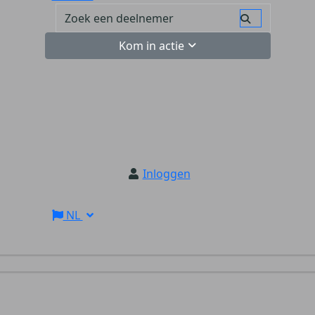
Kom in actie
Inloggen
NL