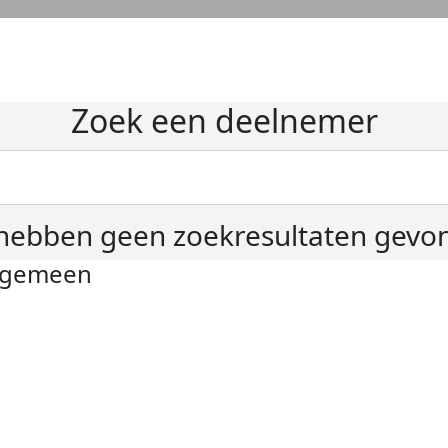
Zoek een deelnemer
hebben geen zoekresultaten gevo
lgemeen
ivacyverklaring
okie instellingen
gemene voorwaarden
er KWF Kankerbestrijding