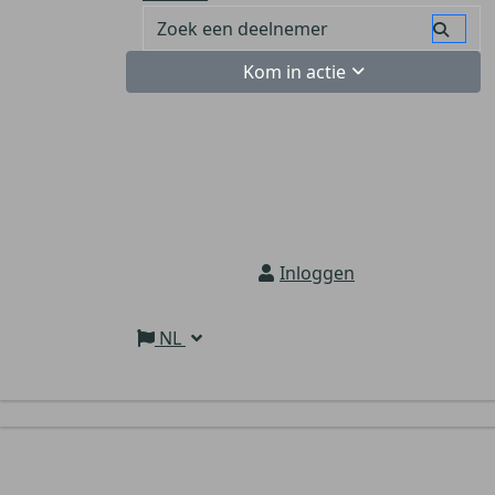
Kom in actie
Inloggen
NL