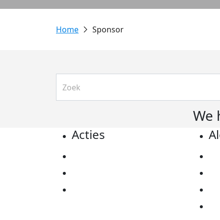
Sponsor
We 
Acties
A
Actiematerialen
Pr
Evenementen
Co
Kom in actie
Al
Ov