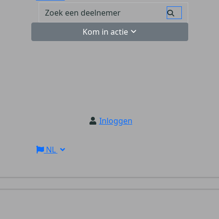
Kom in actie
Inloggen
NL