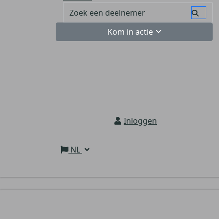
Kom in actie
Inloggen
NL