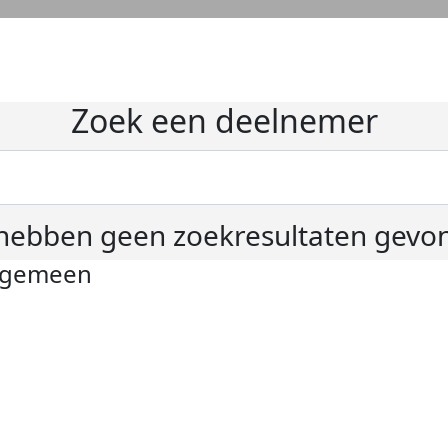
Zoek een deelnemer
hebben geen zoekresultaten gevo
lgemeen
ivacyverklaring
okie instellingen
gemene voorwaarden
er KWF Kankerbestrijding