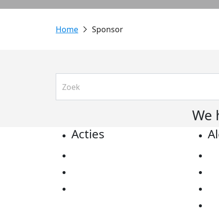
Sponsor
We 
Acties
A
Actiematerialen
Pr
Evenementen
Co
Kom in actie
Al
Ov