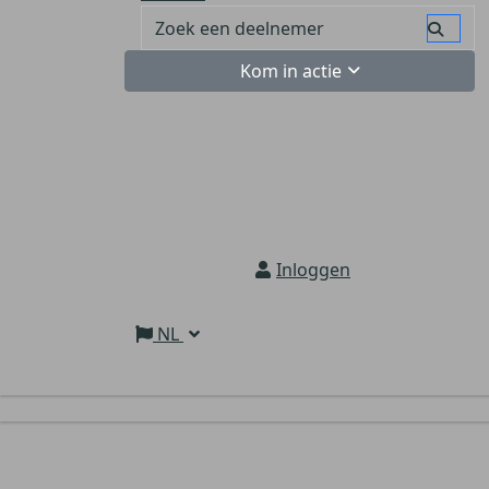
Kom in actie
Inloggen
NL