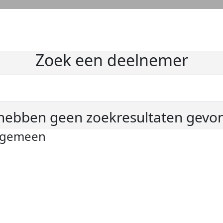
Zoek een deelnemer
hebben geen zoekresultaten gevo
lgemeen
ivacyverklaring
okie instellingen
gemene voorwaarden
er KWF Kankerbestrijding