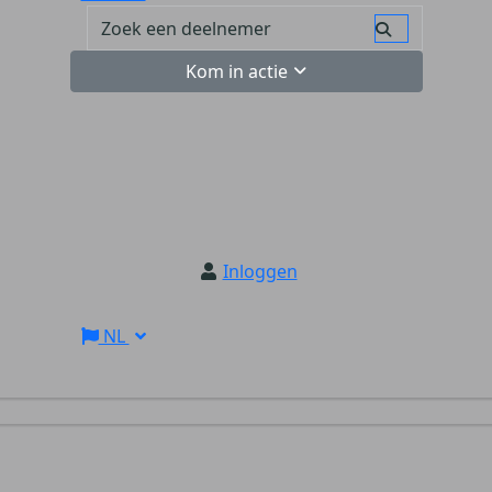
Kom in actie
Inloggen
NL