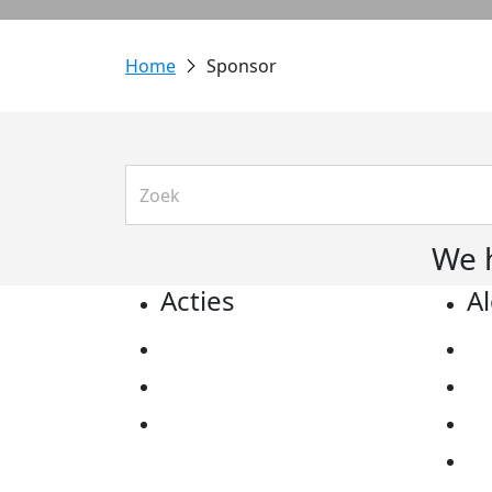
Sponsor
We 
Acties
A
Actiematerialen
Pr
Evenementen
Co
Kom in actie
Al
Ov