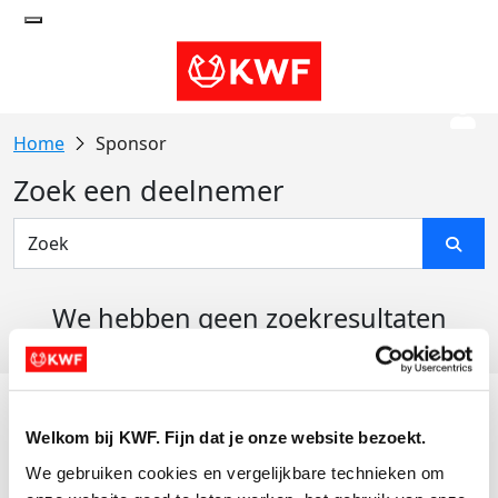
Sponsor
Zoek een deelnemer
We hebben geen zoekresultaten
gevonden
Acties
Welkom bij KWF. Fijn dat je onze website bezoekt.
Actiematerialen
We gebruiken cookies en vergelijkbare technieken om 
Evenementen