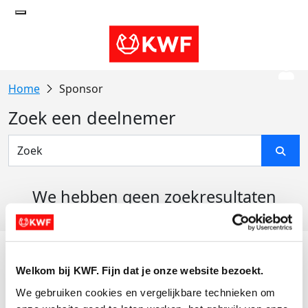
Sponsor
Zoek een deelnemer
We hebben geen zoekresultaten
gevonden
Acties
Welkom bij KWF. Fijn dat je onze website bezoekt.
Actiematerialen
We gebruiken cookies en vergelijkbare technieken om 
Evenementen