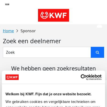
Sponsor
Zoek een deelnemer
We hebben geen zoekresultaten
gevonden
Acties
Welkom bij KWF. Fijn dat je onze website bezoekt.
Actiematerialen
We gebruiken cookies en vergelijkbare technieken om 
Evenementen