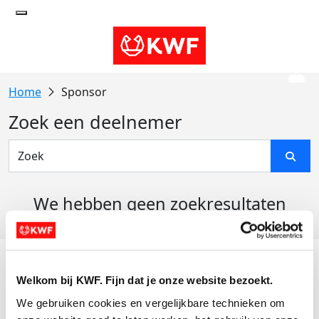
Sponsor
Zoek een deelnemer
We hebben geen zoekresultaten
gevonden
Acties
Welkom bij KWF. Fijn dat je onze website bezoekt.
Actiematerialen
We gebruiken cookies en vergelijkbare technieken om 
Evenementen