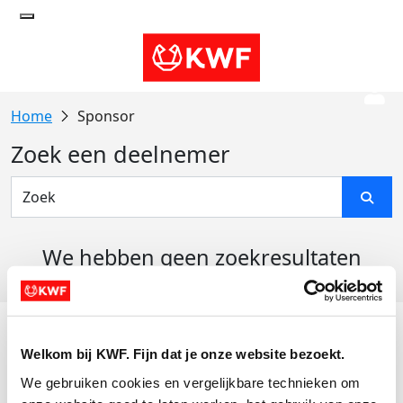
Sponsor
Zoek een deelnemer
We hebben geen zoekresultaten
gevonden
Acties
Welkom bij KWF. Fijn dat je onze website bezoekt.
Actiematerialen
We gebruiken cookies en vergelijkbare technieken om 
Evenementen