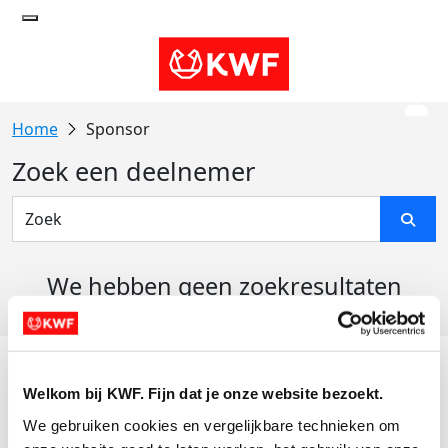
Sponsor
Zoek een deelnemer
We hebben geen zoekresultaten
gevonden
Acties
Welkom bij KWF. Fijn dat je onze website bezoekt.
Actiematerialen
We gebruiken cookies en vergelijkbare technieken om 
Evenementen