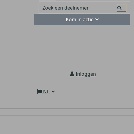
Kom in actie
Inloggen
NL