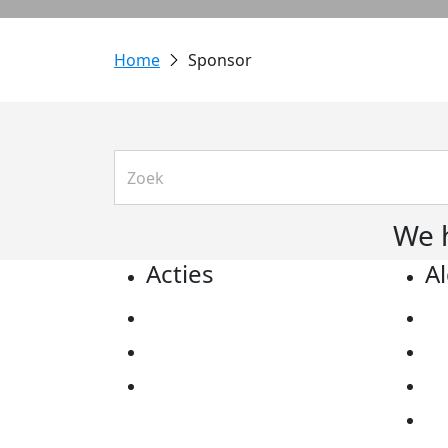
Sponsor
We 
Acties
A
Actiematerialen
Pr
Evenementen
Co
Kom in actie
Al
Ov