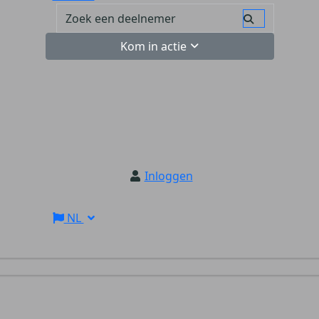
Kom in actie
Inloggen
NL