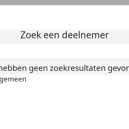
Zoek een deelnemer
hebben geen zoekresultaten gevo
lgemeen
ivacyverklaring
okie instellingen
gemene voorwaarden
er KWF Kankerbestrijding