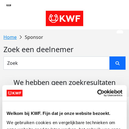
Sponsor
Zoek een deelnemer
We hebben geen zoekresultaten
gevonden
Acties
Welkom bij KWF. Fijn dat je onze website bezoekt.
Actiematerialen
We gebruiken cookies en vergelijkbare technieken om 
Evenementen