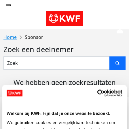
Sponsor
Zoek een deelnemer
We hebben geen zoekresultaten
gevonden
Acties
Welkom bij KWF. Fijn dat je onze website bezoekt.
Actiematerialen
We gebruiken cookies en vergelijkbare technieken om 
Evenementen