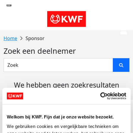
Sponsor
Zoek een deelnemer
We hebben geen zoekresultaten
gevonden
Acties
Welkom bij KWF. Fijn dat je onze website bezoekt.
Actiematerialen
We gebruiken cookies en vergelijkbare technieken om 
Evenementen