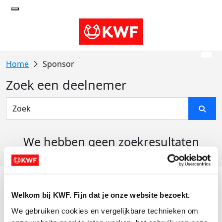
Sponsor
Zoek een deelnemer
We hebben geen zoekresultaten
gevonden
Acties
Welkom bij KWF. Fijn dat je onze website bezoekt.
Actiematerialen
We gebruiken cookies en vergelijkbare technieken om 
Evenementen