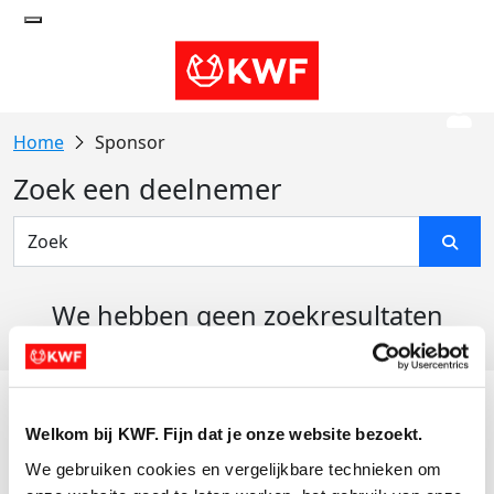
Sponsor
Zoek een deelnemer
We hebben geen zoekresultaten
gevonden
Acties
Welkom bij KWF. Fijn dat je onze website bezoekt.
Actiematerialen
We gebruiken cookies en vergelijkbare technieken om 
Evenementen