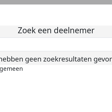
Zoek een deelnemer
hebben geen zoekresultaten gevo
lgemeen
ivacyverklaring
okie instellingen
gemene voorwaarden
er KWF Kankerbestrijding