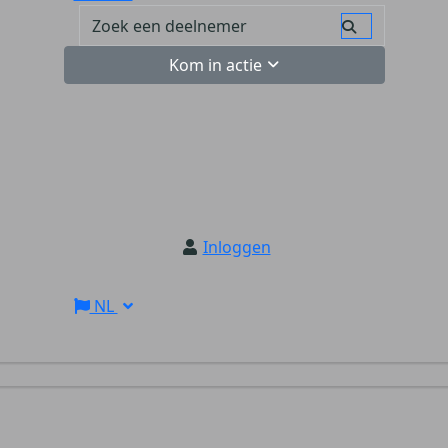
Kom in actie
Inloggen
NL