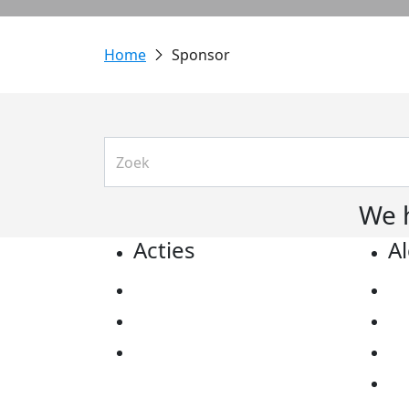
Sponsor
We 
Acties
A
Actiematerialen
Pr
Evenementen
Co
Kom in actie
Al
Ov