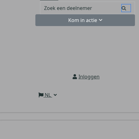
Kom in actie
Inloggen
NL