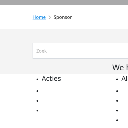
Sponsor
We 
Acties
A
Actiematerialen
Pr
Evenementen
Co
Kom in actie
Al
Ov