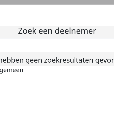
Zoek een deelnemer
hebben geen zoekresultaten gevo
lgemeen
ivacyverklaring
okie instellingen
gemene voorwaarden
er KWF Kankerbestrijding