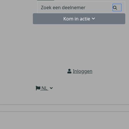
Kom in actie
Inloggen
NL