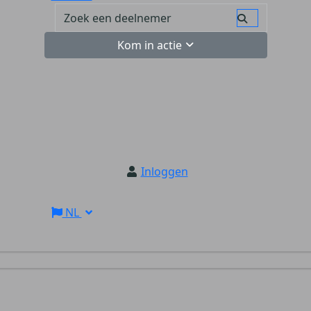
Kom in actie
Inloggen
NL