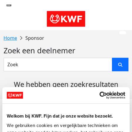
Sponsor
Zoek een deelnemer
We hebben geen zoekresultaten
gevonden
Acties
Welkom bij KWF. Fijn dat je onze website bezoekt.
Actiematerialen
We gebruiken cookies en vergelijkbare technieken om 
Evenementen