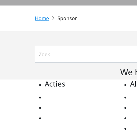
Sponsor
We 
Acties
A
Actiematerialen
Pr
Evenementen
Co
Kom in actie
Al
Ov