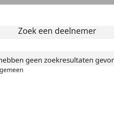
Zoek een deelnemer
hebben geen zoekresultaten gevo
lgemeen
ivacyverklaring
okie instellingen
gemene voorwaarden
er KWF Kankerbestrijding