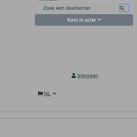
Kom in actie
Inloggen
NL