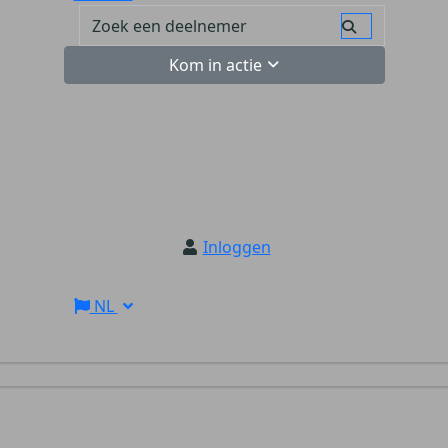
Kom in actie
Inloggen
NL