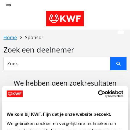
Sponsor
Zoek een deelnemer
We hebben geen zoekresultaten
gevonden
Acties
Welkom bij KWF. Fijn dat je onze website bezoekt.
Actiematerialen
We gebruiken cookies en vergelijkbare technieken om 
Evenementen