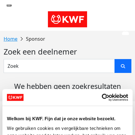
Sponsor
Zoek een deelnemer
We hebben geen zoekresultaten
gevonden
Acties
Welkom bij KWF. Fijn dat je onze website bezoekt.
Actiematerialen
We gebruiken cookies en vergelijkbare technieken om 
Evenementen