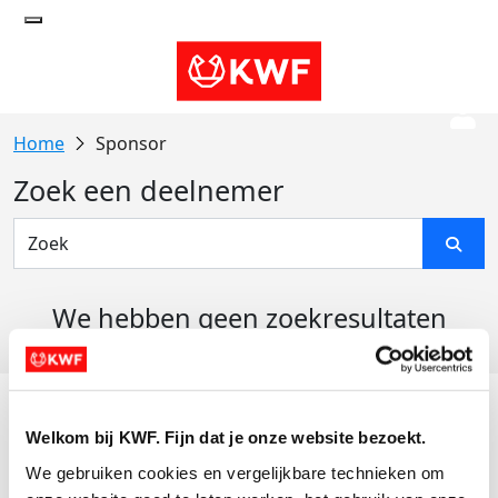
Sponsor
Zoek een deelnemer
We hebben geen zoekresultaten
gevonden
Acties
Welkom bij KWF. Fijn dat je onze website bezoekt.
Actiematerialen
We gebruiken cookies en vergelijkbare technieken om 
Evenementen