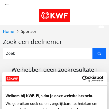
Sponsor
Zoek een deelnemer
We hebben geen zoekresultaten
gevonden
Acties
Welkom bij KWF. Fijn dat je onze website bezoekt.
Actiematerialen
We gebruiken cookies en vergelijkbare technieken om 
Evenementen