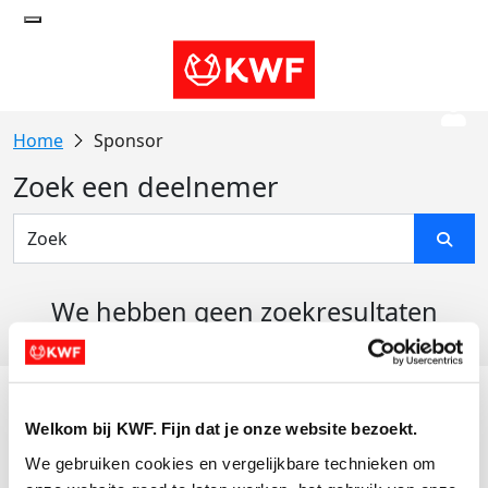
Sponsor
Zoek een deelnemer
We hebben geen zoekresultaten
gevonden
Acties
Welkom bij KWF. Fijn dat je onze website bezoekt.
Actiematerialen
We gebruiken cookies en vergelijkbare technieken om 
Evenementen