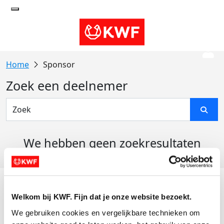
Sponsor
Zoek een deelnemer
We hebben geen zoekresultaten
gevonden
Acties
Welkom bij KWF. Fijn dat je onze website bezoekt.
Actiematerialen
We gebruiken cookies en vergelijkbare technieken om 
Evenementen