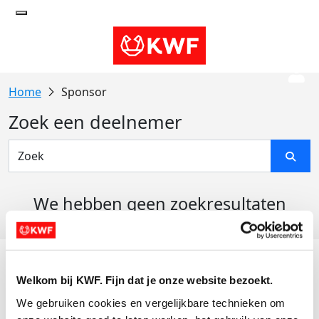
Sponsor
Zoek een deelnemer
We hebben geen zoekresultaten
gevonden
Acties
Welkom bij KWF. Fijn dat je onze website bezoekt.
Actiematerialen
We gebruiken cookies en vergelijkbare technieken om 
Evenementen