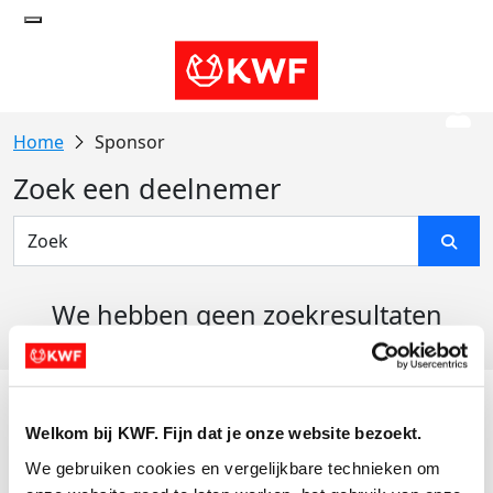
Sponsor
Zoek een deelnemer
We hebben geen zoekresultaten
gevonden
Acties
Welkom bij KWF. Fijn dat je onze website bezoekt.
Actiematerialen
We gebruiken cookies en vergelijkbare technieken om 
Evenementen