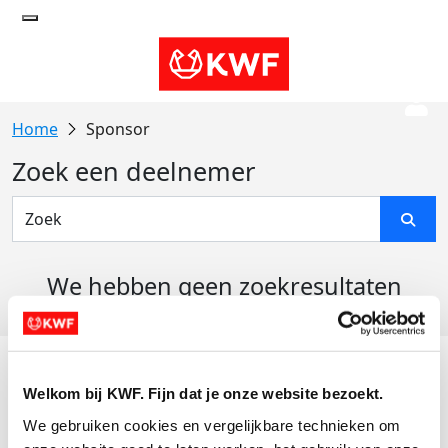
Sponsor
Zoek een deelnemer
We hebben geen zoekresultaten
gevonden
Acties
Welkom bij KWF. Fijn dat je onze website bezoekt.
Actiematerialen
We gebruiken cookies en vergelijkbare technieken om 
Evenementen